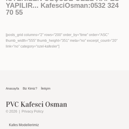
YAPILIR... KafesciOsman:0532 324
70 55
[posts_grid columns=”2″ rows=”200″ order_by=”time” order=”ASC”
thumb_width=”555″ thumb_height=”351″ meta=”no” excerpt_count=”20″
link=”no” category=”ozel-kafesler”]
Anasayfa
Biz Kimiz?
İletişim
PVC Kafesci Osman
© 2026
|
Privacy Policy
Kafes Modellerimiz