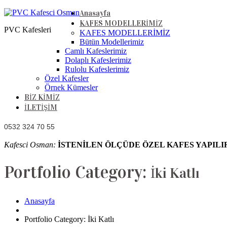
Anasayfa
KAFES MODELLERİMİZ
PVC Kafesleri
KAFES MODELLERİMİZ
Bütün Modellerimiz
Camlı Kafeslerimiz
Dolaplı Kafeslerimiz
Rulolu Kafeslerimiz
Özel Kafesler
Örnek Kümesler
BİZ KİMİZ
İLETİŞİM
0532 324 70 55
Kafesci Osman:
İSTENİLEN ÖLÇÜDE ÖZEL KAFES YAPILI
Portfolio Category:
İki Katlı
Anasayfa
Portfolio Category: İki Katlı