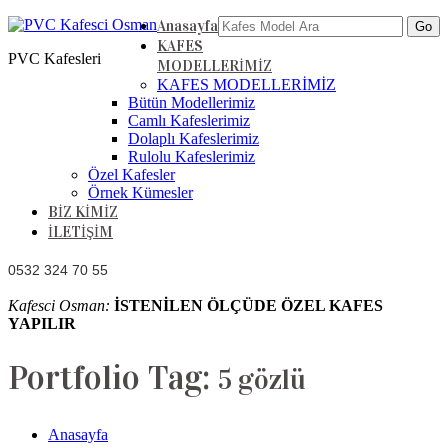
Anasayfa
KAFES
PVC Kafesleri
MODELLERİMİZ
KAFES MODELLERİMİZ
Bütün Modellerimiz
Camlı Kafeslerimiz
Dolaplı Kafeslerimiz
Rulolu Kafeslerimiz
Özel Kafesler
Örnek Kümesler
BİZ KİMİZ
İLETİŞİM
0532 324 70 55
Kafesci Osman:
İSTENİLEN ÖLÇÜDE ÖZEL KAFES
YAPILIR
Portfolio Tag:
5 gözlü
Anasayfa