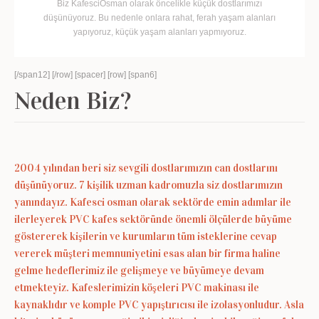
Biz KafesciOsman olarak öncelikle küçük dostlarımızı
düşünüyoruz. Bu nedenle onlara rahat, ferah yaşam alanları
yapıyoruz, küçük yaşam alanları yapmıyoruz.
[/span12] [/row] [spacer] [row] [span6]
Neden Biz?
2004 yılından beri siz sevgili dostlarımızın can dostlarını
düşünüyoruz. 7 kişilik uzman kadromuzla siz dostlarımızın
yanındayız. Kafesci osman olarak sektörde emin adımlar ile
ilerleyerek PVC kafes sektöründe önemli ölçülerde büyüme
göstererek kişilerin ve kurumların tüm isteklerine cevap
vererek müşteri memnuniyetini esas alan bir firma haline
gelme hedeflerimiz ile gelişmeye ve büyümeye devam
etmekteyiz. Kafeslerimizin köşeleri PVC makinası ile
kaynaklıdır ve komple PVC yapıştırıcısı ile izolasyonludur. Asla