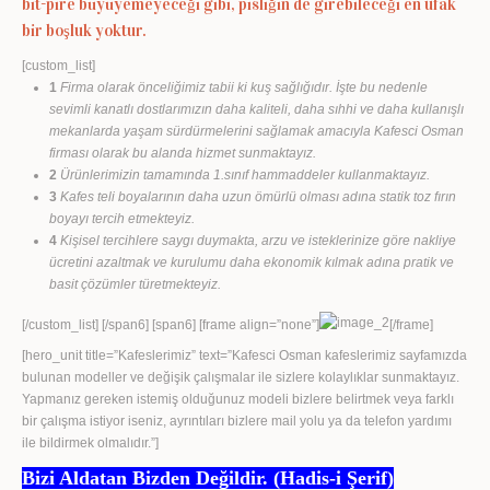
bit-pire büyüyemeyeceği gibi, pisliğin de girebileceği en ufak
bir boşluk yoktur.
[custom_list]
1
Firma olarak önceliğimiz tabii ki kuş sağlığıdır. İşte bu nedenle
sevimli kanatlı dostlarımızın daha kaliteli, daha sıhhi ve daha kullanışlı
mekanlarda yaşam sürdürmelerini sağlamak amacıyla Kafesci Osman
firması olarak bu alanda hizmet sunmaktayız.
2
Ürünlerimizin tamamında 1.sınıf hammaddeler kullanmaktayız.
3
Kafes teli boyalarının daha uzun ömürlü olması adına statik toz fırın
boyayı tercih etmekteyiz.
4
Kişisel tercihlere saygı duymakta, arzu ve isteklerinize göre nakliye
ücretini azaltmak ve kurulumu daha ekonomik kılmak adına pratik ve
basit çözümler türetmekteyiz.
[/custom_list] [/span6] [span6] [frame align=”none”]
[/frame]
[hero_unit title=”Kafeslerimiz” text=”Kafesci Osman kafeslerimiz sayfamızda
bulunan modeller ve değişik çalışmalar ile sizlere kolaylıklar sunmaktayız.
Yapmanız gereken istemiş olduğunuz modeli bizlere belirtmek veya farklı
bir çalışma istiyor iseniz, ayrıntıları bizlere mail yolu ya da telefon yardımı
ile bildirmek olmalıdır.”]
Bizi Aldatan Bizden Değildir. (Hadis-i Şerif)