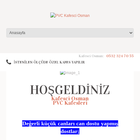
Kafesci Osman:
0532 324 70 55
İSTENİLEN ÖLÇÜDE ÖZEL KAFES YAPILIR
[row] [span12]
HOŞGELDİNİZ
Kafesci Osman
PVC Kafesleri
Değerli küçük canları can dostu yapmış
dostlar;