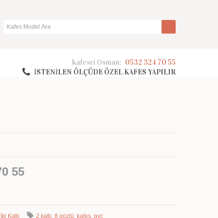
Kafesci Osman:
0532 324 70 55
İSTENİLEN ÖLÇÜDE ÖZEL KAFES YAPILIR
0 55
,
İki Katlı
2 katlı
,
8 gözlü
,
kafes
,
pvc