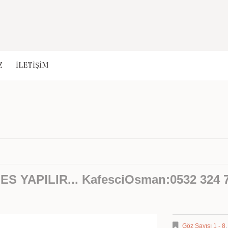
Z
İLETİŞİM
 YAPILIR... KafesciOsman:0532 324 7
Göz Sayısı 1 - 8